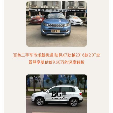
百色二手车市场新机遇 陆风X7劲越2016款2.0T全
景尊享版估价9.60万的深度解析