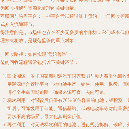
.
专业第三方回收企业
：一批具备资质的环保与资源再生企业，
成为回收拆解与资源化处理的关键力量。
.
互联网与跨界平台
：一些平台尝试通过线上预约、上门回收等
模式介入流通环节。
值得注意的是，市场中也存在不少无资质的小作坊，它们成本低
处理方式粗放，是规范监管的重点对象。
、回收路径：如何实现“善始善终”？
规范的回收流程通常包括以下关键环节：
回收溯源
：依托国家新能源汽车国家监测与动力蓄电池回收
用溯源综合管理平台，对电池生产、销售、使用、退役、回
进行全生命周期追踪，确保来源可查、去向可追。
梯次利用
：对退役后仍保有70%-80%容量的电池，经检测、
组后，可降级用于储能、通信基站、低速电动车等对能量密
要求不高的场景，最大化其剩余价值。
再生利用
：对无法梯次利用的电池，进行规范拆解、破碎、