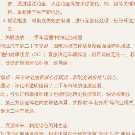
选，通过湿法冶金、火法冶金等技术提取钴、锂、镍等关键
料，重新用于生产新电池。
规范报废
：对彻底失效的电池，进行无害化处理，杜绝环境
染。
四、关联挑战：二手车流通中的电池难题
新能源汽车的二手车交易，因电池状态评估复杂而面临特殊挑战
电池的健康状况（SOH）直接决定车辆残值，但目前缺乏统一、权
威、便捷的检测评估标准。这导致：
估值难
：买方对电池衰减心存顾虑，影响交易价格与信心。
流通堵
：评估不透明阻碍了二手车市场的健康发展。
为此，行业正积极推动建立包括电池历史数据查询、快速检测技
术、第三方认证等在内的评估体系，并探索“车电分离”等商业模式
以促进二手车流通。
五、展望未来：构建绿色闭环生态
对汹涌的电池退役潮，根本出路在于构建覆盖“设计-生产-使用-