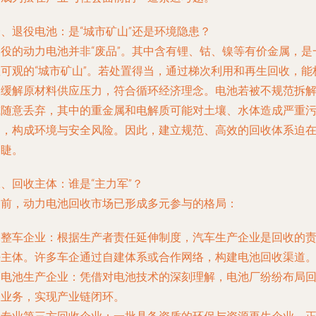
、退役电池：是“城市矿山”还是环境隐患？
退役的动力电池并非“废品”。其中含有锂、钴、镍等有价金属，是
座可观的“城市矿山”。若处置得当，通过梯次利用和再生回收，能
大缓解原材料供应压力，符合循环经济理念。电池若被不规范拆
或随意丢弃，其中的重金属和电解质可能对土壤、水体造成严重
染，构成环境与安全风险。因此，建立规范、高效的回收体系迫
眉睫。
、回收主体：谁是“主力军”？
目前，动力电池回收市场已形成多元参与的格局：
.
整车企业
：根据生产者责任延伸制度，汽车生产企业是回收的
任主体。许多车企通过自建体系或合作网络，构建电池回收渠道
.
电池生产企业
：凭借对电池技术的深刻理解，电池厂纷纷布局
收业务，实现产业链闭环。