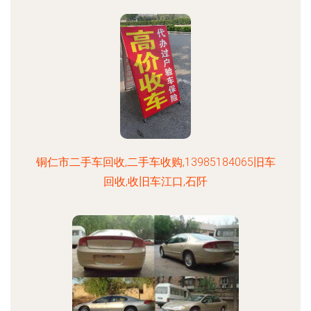
铜仁市二手车回收,二手车收购,13985184065旧车
回收,收旧车江口,石阡